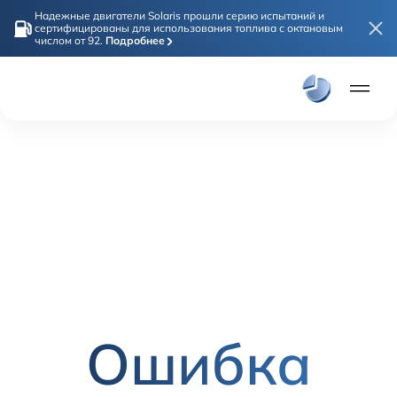
Надежные двигатели Solaris прошли серию испытаний и
сертифицированы для использования топлива с октановым
числом от 92.
Подробнее
Плати част
Онлайн покупка
Модели
Solaris HC
Solaris KRX
Solaris KRS
Solaris HS
Дилеры
Ошибка
Покупателям