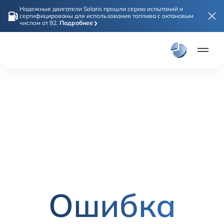
Надежные двигатели Solaris прошли серию испытаний и
сертифицированы для использования топлива с октановым
числом от 92.
Подробнее
Плати част
Онлайн покупка
Модели
Solaris HC
Solaris KRX
Solaris KRS
Solaris HS
Дилеры
Ошибка
Покупателям