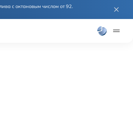
ива с октановым числом от 92.
Плати частя
Онлайн покупка
Модели
Solaris HC
Solaris KRX
Solaris KRS
Solaris HS
Дилеры
Покупателям