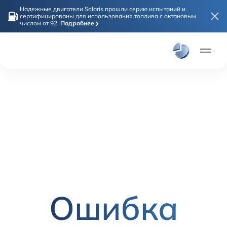
Надежные двигатели Solaris прошли серию испытаний и
сертифицированы для использования топлива с октановым
числом от 92.
Подробнее
Плати част
Онлайн покупка
Модели
Solaris HC
Solaris KRX
Solaris KRS
Solaris HS
Дилеры
Ошибка
Покупателям