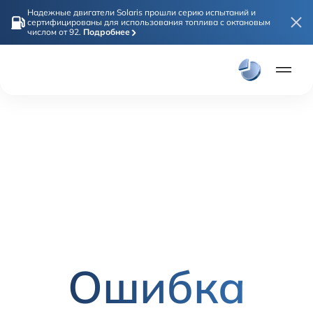
Надежные двигатели Solaris прошли серию испытаний и
сертифицированы для использования топлива с октановым
числом от 92.
Подробнее
Плати част
Онлайн покупка
Модели
Solaris HC
Solaris KRX
Solaris KRS
Solaris HS
Дилеры
Ошибка
Покупателям